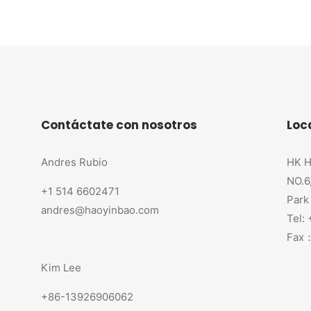
Contáctate con nosotros
Loc
Andres Rubio
HK H
NO.6
+1 514 6602471
Park
andres@haoyinbao.com
Tel:
Fax：
Kim Lee
+86-13926906062