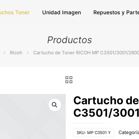
uchos Toner
Unidad Imagen
Repuestos y Part
Productos
Ricoh
Cartucho de Toner RICOH MP C3501/3001/280
Cartucho de
C3501/300
Categorí
SKU:
MP C3501 Y