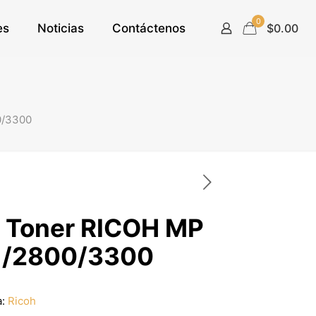
0
es
Noticias
Contáctenos
$0.00
0/3300
 Toner RICOH MP
1/2800/3300
a:
Ricoh