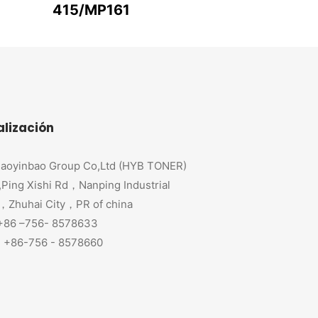
415/MP161
alización
aoyinbao Group Co,Ltd (HYB TONER)
,Ping Xishi Rd，Nanping Industrial
，Zhuhai City，PR of china
 +86 –756- 8578633
+86-756 - 8578660