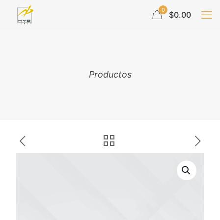
0
$0.00
Productos