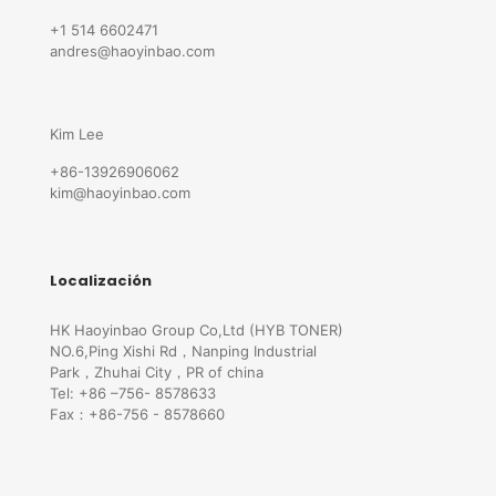
+1 514 6602471
andres@haoyinbao.com
Kim Lee
+86-13926906062
kim@haoyinbao.com
Localización
HK Haoyinbao Group Co,Ltd (HYB TONER)
NO.6,Ping Xishi Rd，Nanping Industrial
Park，Zhuhai City，PR of china
Tel: +86 –756- 8578633
Fax：+86-756 - 8578660