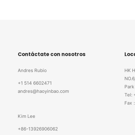
Contáctate con nosotros
Loc
Andres Rubio
HK H
NO.6
+1 514 6602471
Park
andres@haoyinbao.com
Tel:
Fax：
Kim Lee
+86-13926906062