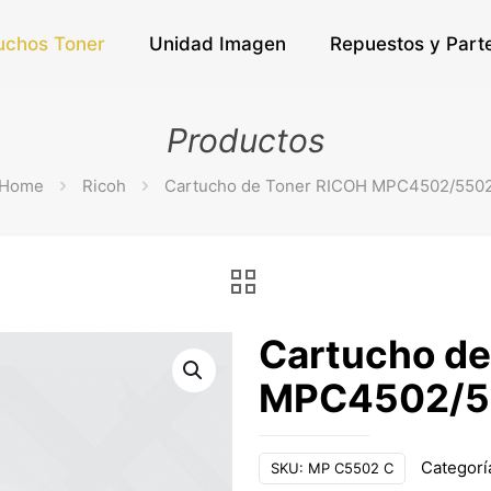
uchos Toner
Unidad Imagen
Repuestos y Part
Productos
Home
Ricoh
Cartucho de Toner RICOH MPC4502/550
Cartucho de
MPC4502/5
Categorí
SKU:
MP C5502 C