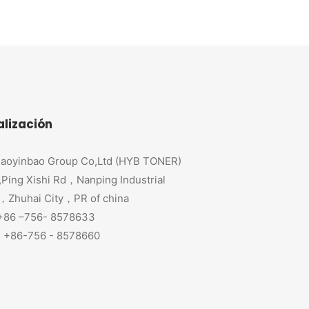
alización
aoyinbao Group Co,Ltd (HYB TONER)
,Ping Xishi Rd，Nanping Industrial
，Zhuhai City，PR of china
 +86 –756- 8578633
+86-756 - 8578660