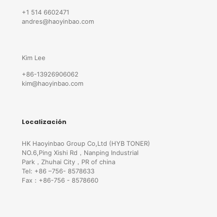
+1 514 6602471
andres@haoyinbao.com
Kim Lee
+86-13926906062
kim@haoyinbao.com
Localización
HK Haoyinbao Group Co,Ltd (HYB TONER)
NO.6,Ping Xishi Rd，Nanping Industrial
Park，Zhuhai City，PR of china
Tel: +86 –756- 8578633
Fax：+86-756 - 8578660