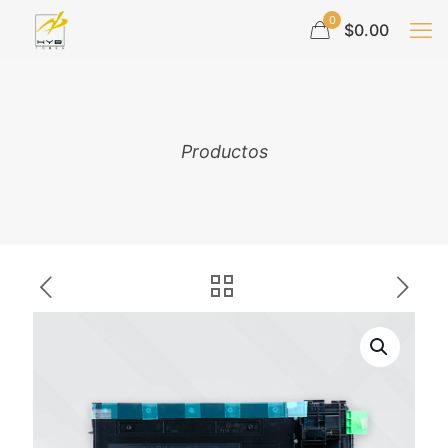
0
$0.00
Productos