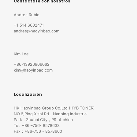
Contáctate con nosotros
Andres Rubio
+1 514 6602471
andres@haoyinbao.com
Kim Lee
+86-13926906062
kim@haoyinbao.com
Localización
HK Haoyinbao Group Co,Ltd (HYB TONER)
NO.6,Ping Xishi Rd，Nanping Industrial
Park，Zhuhai City，PR of china
Tel: +86 –756- 8578633
Fax：+86-756 - 8578660