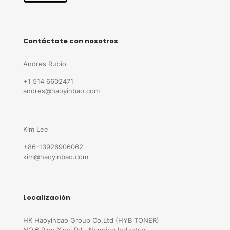
Contáctate con nosotros
Andres Rubio
+1 514 6602471
andres@haoyinbao.com
Kim Lee
+86-13926906062
kim@haoyinbao.com
Localización
HK Haoyinbao Group Co,Ltd (HYB TONER)