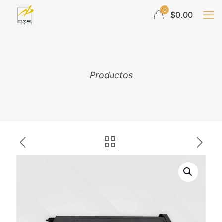
0
$0.00
Productos