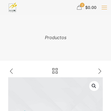
0
$0.00
Productos