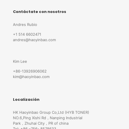
Contáctate con nosotros
Andres Rubio
+1 514 6602471
andres@haoyinbao.com
Kim Lee
+86-13926906062
kim@haoyinbao.com
Localización
HK Haoyinbao Group Co,Ltd (HYB TONER)
NO.6,Ping Xishi Rd，Nanping Industrial
Park，Zhuhai City，PR of china
Tel: +86 –756- 8578633