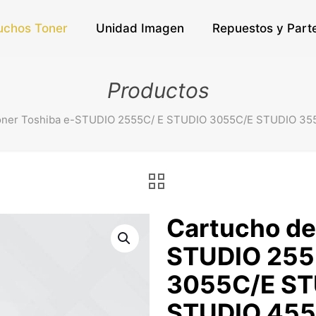
uchos Toner
Unidad Imagen
Repuestos y Part
Productos
oner Toshiba e-STUDIO 2555C/ E STUDIO 3055C/E STUDIO 3
Cartucho de
STUDIO 255
3055C/E ST
STUDIO 455