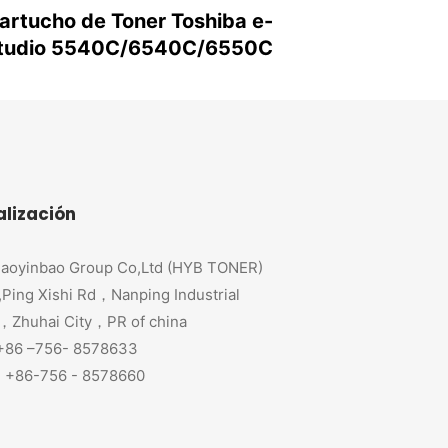
artucho de Toner Toshiba e-
tudio 5540C/6540C/6550C
alización
aoyinbao Group Co,Ltd (HYB TONER)
,Ping Xishi Rd，Nanping Industrial
，Zhuhai City，PR of china
 +86 –756- 8578633
+86-756 - 8578660