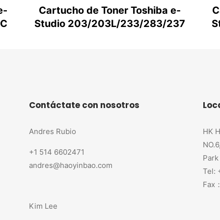
e-
Cartucho de Toner Toshiba e-
C
0C
Studio 203/203L/233/283/237
S
Contáctate con nosotros
Loc
Andres Rubio
HK H
NO.6
+1 514 6602471
Park
andres@haoyinbao.com
Tel:
Fax：
Kim Lee