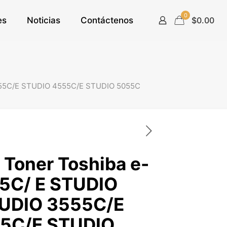
0
es
Noticias
Contáctenos
$0.00
555C/E STUDIO 4555C/E STUDIO 5055C
 Toner Toshiba e-
5C/ E STUDIO
UDIO 3555C/E
5C/E STUDIO