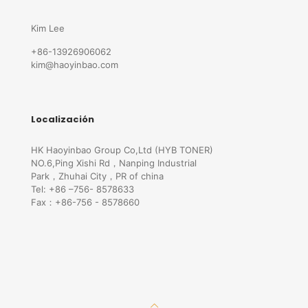
Kim Lee
+86-13926906062
kim@haoyinbao.com
Localización
HK Haoyinbao Group Co,Ltd (HYB TONER)
NO.6,Ping Xishi Rd，Nanping Industrial
Park，Zhuhai City，PR of china
Tel: +86 –756- 8578633
Fax：+86-756 - 8578660