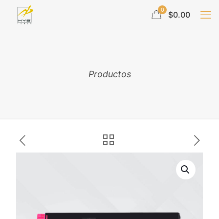
0
$0.00
Productos