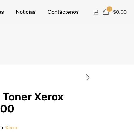
0
es
Noticias
Contáctenos
$0.00
 Toner Xerox
700
ía:
Xerox