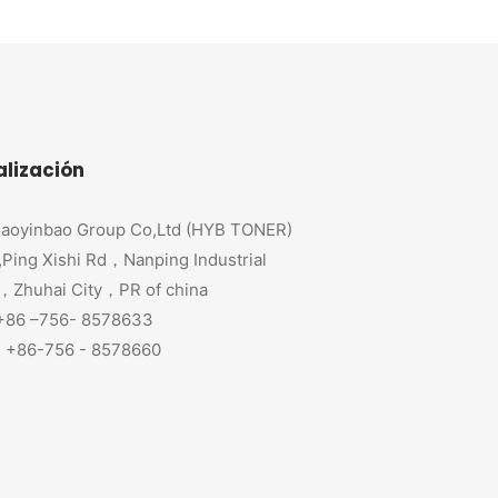
alización
aoyinbao Group Co,Ltd (HYB TONER)
,Ping Xishi Rd，Nanping Industrial
，Zhuhai City，PR of china
 +86 –756- 8578633
+86-756 - 8578660