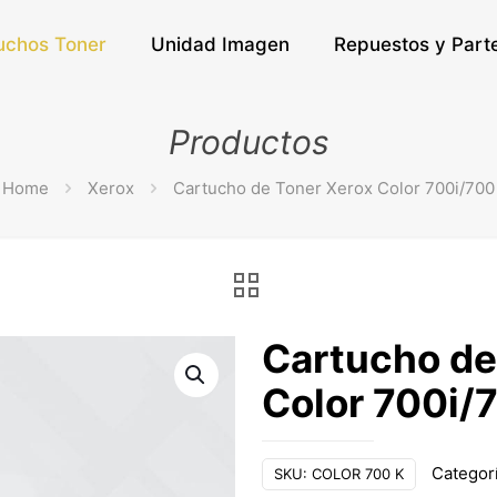
uchos Toner
Unidad Imagen
Repuestos y Part
Productos
Home
Xerox
Cartucho de Toner Xerox Color 700i/700
Cartucho de
Color 700i/
Categor
SKU:
COLOR 700 K