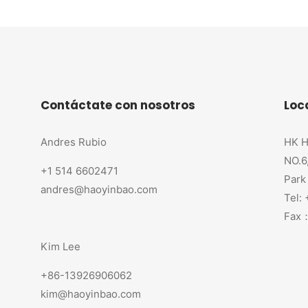
Contáctate con nosotros
Loc
Andres Rubio
HK H
NO.6
+1 514 6602471
Park
andres@haoyinbao.com
Tel:
Fax：
Kim Lee
+86-13926906062
kim@haoyinbao.com