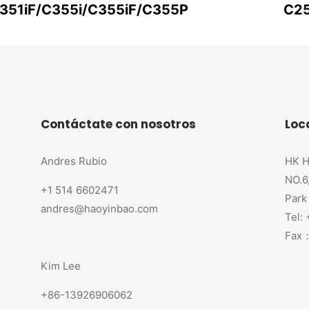
351iF/C355i/C355iF/C355P
C25
Contáctate con nosotros
Loc
Andres Rubio
HK H
NO.6
+1 514 6602471
Park
andres@haoyinbao.com
Tel:
Fax：
Kim Lee
+86-13926906062