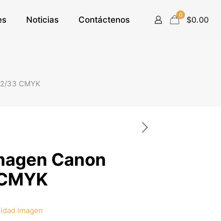
0
es
Noticias
Contáctenos
$0.00
32/33 CMYK
Imagen Canon
 CMYK
idad Imagen