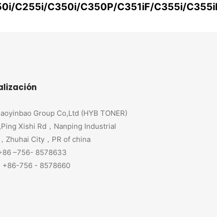
0i/C255i/C350i/C350P/C351iF/C355i/C355
alización
aoyinbao Group Co,Ltd (HYB TONER)
,Ping Xishi Rd，Nanping Industrial
，Zhuhai City，PR of china
 +86 –756- 8578633
+86-756 - 8578660