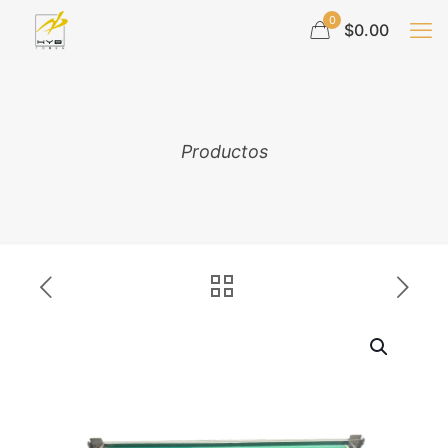
0
$0.00
Productos