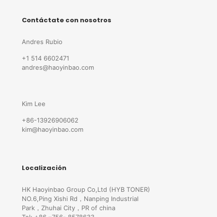
Contáctate con nosotros
Andres Rubio
+1 514 6602471
andres@haoyinbao.com
Kim Lee
+86-13926906062
kim@haoyinbao.com
Localización
HK Haoyinbao Group Co,Ltd (HYB TONER)
NO.6,Ping Xishi Rd，Nanping Industrial
Park，Zhuhai City，PR of china
Tel: +86 –756- 8578633