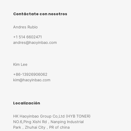
Contáctate con nosotros
Andres Rubio
+1 514 6602471
andres@haoyinbao.com
Kim Lee
+86-13926906062
kim@haoyinbao.com
Localización
HK Haoyinbao Group Co,Ltd (HYB TONER)
NO.6,Ping Xishi Rd，Nanping Industrial
Park，Zhuhai City，PR of china