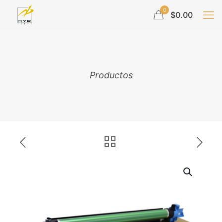
0
$0.00
Productos