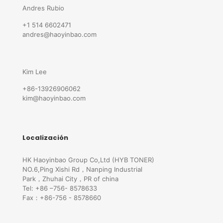
Andres Rubio
+1 514 6602471
andres@haoyinbao.com
Kim Lee
+86-13926906062
kim@haoyinbao.com
Localización
HK Haoyinbao Group Co,Ltd (HYB TONER)
NO.6,Ping Xishi Rd，Nanping Industrial
Park，Zhuhai City，PR of china
Tel: +86 –756- 8578633
Fax：+86-756 - 8578660