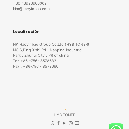
+86-13926906062
kim@haoyinbao.com
Localización
HK Haoyinbao Group Co,Ltd (HYB TONER)
NO.6,Ping Xishi Rd，Nanping Industrial
Park，Zhuhai City，PR of china
Tel: +86 –756- 8578633
Fax：+86-756 - 8578660
HYB TONER