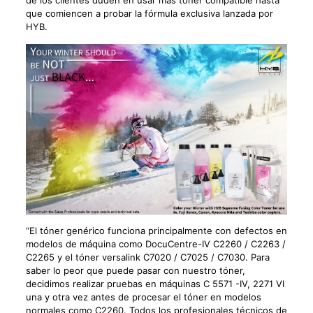
de los clientes duden en usar más tóner compatible hasta
que comiencen a probar la fórmula exclusiva lanzada por
HYB.
“El tóner genérico funciona principalmente con defectos en
modelos de máquina como DocuCentre-IV C2260 / C2263 /
C2265 y el tóner versalink C7020 / C7025 / C7030. Para
saber lo peor que puede pasar con nuestro tóner,
decidimos realizar pruebas en máquinas C 5571 -IV, 2271 VI
una y otra vez antes de procesar el tóner en modelos
normales como C2260. Todos los profesionales técnicos de