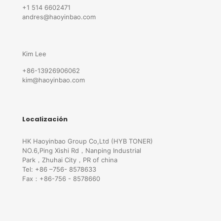
+1 514 6602471
andres@haoyinbao.com
Kim Lee
+86-13926906062
kim@haoyinbao.com
Localización
HK Haoyinbao Group Co,Ltd (HYB TONER)
NO.6,Ping Xishi Rd，Nanping Industrial
Park，Zhuhai City，PR of china
Tel: +86 –756- 8578633
Fax：+86-756 - 8578660