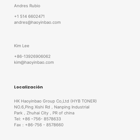
Andres Rubio
+1 514 6602471
andres@haoyinbao.com
Kim Lee
+86-13926906062
kim@haoyinbao.com
Localización
HK Haoyinbao Group Co,Ltd (HYB TONER)
NO.6,Ping Xishi Rd，Nanping Industrial
Park，Zhuhai City，PR of china
Tel: +86 –756- 8578633
Fax：+86-756 - 8578660