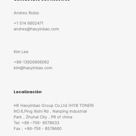
Andres Rubio
+1 514 6602471
andres@haoyinbao.com
Kim Lee
+86-13926906062
kim@haoyinbao.com
Localización
HK Haoyinbao Group Co,Ltd (HYB TONER)
NO.6,Ping Xishi Rd，Nanping Industrial
Park，Zhuhai City，PR of china
Tel: +86 –756- 8578633
Fax：+86-756 - 8578660