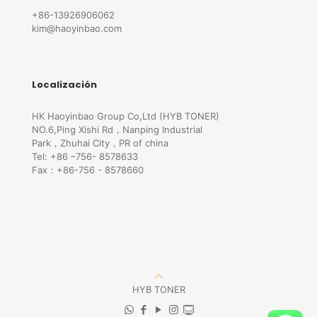
+86-13926906062
kim@haoyinbao.com
Localización
HK Haoyinbao Group Co,Ltd (HYB TONER)
NO.6,Ping Xishi Rd，Nanping Industrial
Park，Zhuhai City，PR of china
Tel: +86 –756- 8578633
Fax：+86-756 - 8578660
HYB TONER