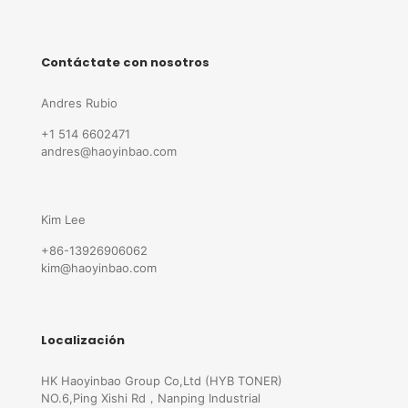
Contáctate con nosotros
Andres Rubio
+1 514 6602471
andres@haoyinbao.com
Kim Lee
+86-13926906062
kim@haoyinbao.com
Localización
HK Haoyinbao Group Co,Ltd (HYB TONER)
NO.6,Ping Xishi Rd，Nanping Industrial