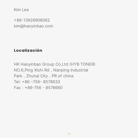
Kim Lee
+86-13926906062
kim@haoyinbao.com
Localización
HK Haoyinbao Group Co,Ltd (HYB TONER)
NO.6,Ping Xishi Rd，Nanping Industrial
Park，Zhuhai City，PR of china
Tel: +86 –756- 8578633
Fax：+86-756 - 8578660