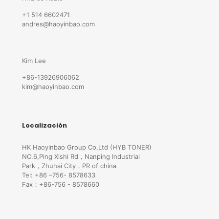
+1 514 6602471
andres@haoyinbao.com
Kim Lee
+86-13926906062
kim@haoyinbao.com
Localización
HK Haoyinbao Group Co,Ltd (HYB TONER)
NO.6,Ping Xishi Rd，Nanping Industrial
Park，Zhuhai City，PR of china
Tel: +86 –756- 8578633
Fax：+86-756 - 8578660