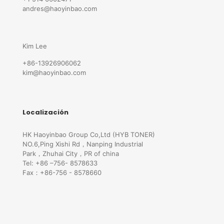
andres@haoyinbao.com
Kim Lee
+86-13926906062
kim@haoyinbao.com
Localización
HK Haoyinbao Group Co,Ltd (HYB TONER)
NO.6,Ping Xishi Rd，Nanping Industrial
Park，Zhuhai City，PR of china
Tel: +86 –756- 8578633
Fax：+86-756 - 8578660