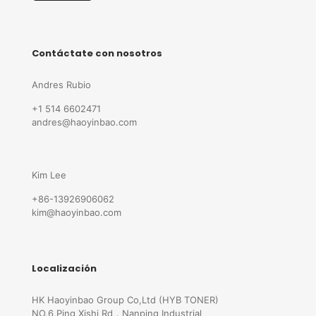
Contáctate con nosotros
Andres Rubio
+1 514 6602471
andres@haoyinbao.com
Kim Lee
+86-13926906062
kim@haoyinbao.com
Localización
HK Haoyinbao Group Co,Ltd (HYB TONER)
NO.6,Ping Xishi Rd，Nanping Industrial