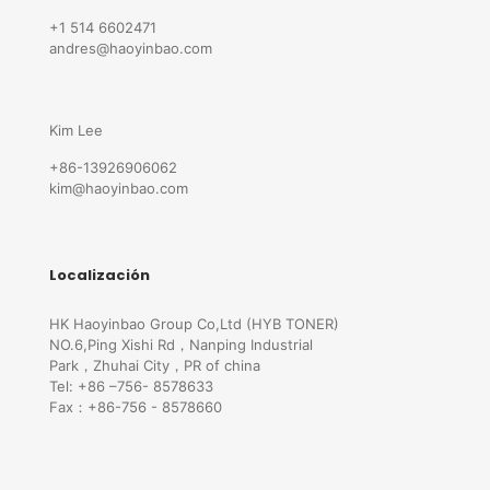
+1 514 6602471
andres@haoyinbao.com
Kim Lee
+86-13926906062
kim@haoyinbao.com
Localización
HK Haoyinbao Group Co,Ltd (HYB TONER)
NO.6,Ping Xishi Rd，Nanping Industrial
Park，Zhuhai City，PR of china
Tel: +86 –756- 8578633
Fax：+86-756 - 8578660