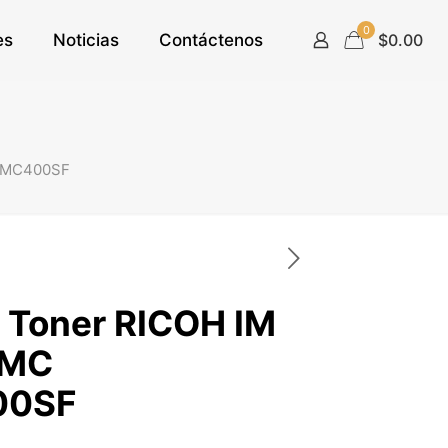
0
es
Noticias
Contáctenos
$0.00
/IMC400SF
 Toner RICOH IM
IMC
00SF