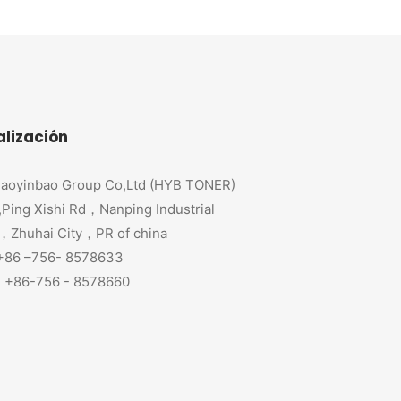
alización
aoyinbao Group Co,Ltd (HYB TONER)
,Ping Xishi Rd，Nanping Industrial
，Zhuhai City，PR of china
 +86 –756- 8578633
+86-756 - 8578660