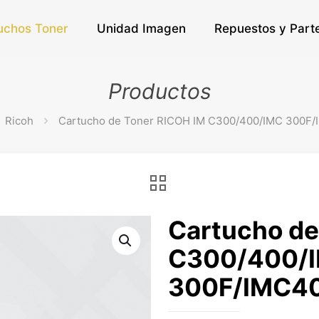
uchos Toner
Unidad Imagen
Repuestos y Part
Productos
Ricoh
Cartucho de Toner RICOH IM C300/400/IMC 300F
Cartucho de
C300/400/
300F/IMC4