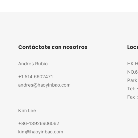
Contáctate con nosotros
Loc
Andres Rubio
HK H
NO.6
+1 514 6602471
Park
andres@haoyinbao.com
Tel:
Fax：
Kim Lee
+86-13926906062
kim@haoyinbao.com