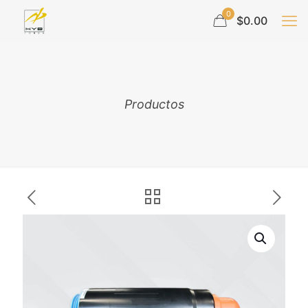
0
$0.00
Productos