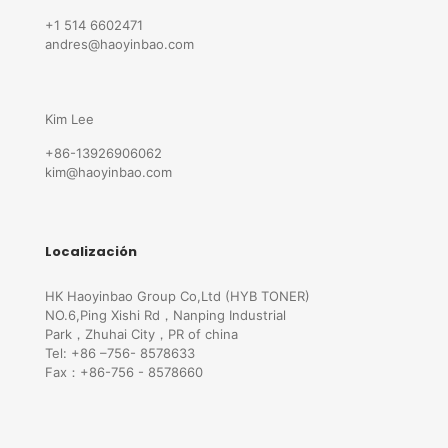
+1 514 6602471
andres@haoyinbao.com
Kim Lee
+86-13926906062
kim@haoyinbao.com
Localización
HK Haoyinbao Group Co,Ltd (HYB TONER)
NO.6,Ping Xishi Rd，Nanping Industrial
Park，Zhuhai City，PR of china
Tel: +86 –756- 8578633
Fax：+86-756 - 8578660