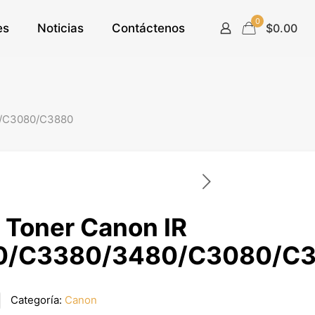
0
es
Noticias
Contáctenos
$0.00
0/C3080/C3880
 Toner Canon IR
0/C3380/3480/C3080/C
Categoría:
Canon