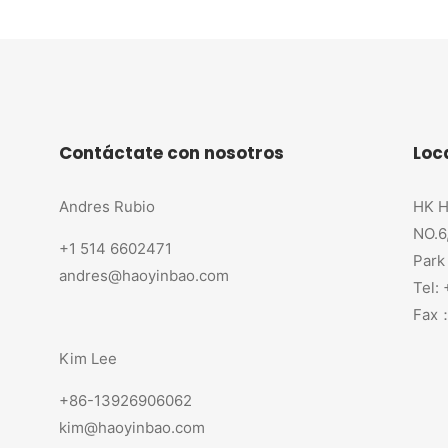
Contáctate con nosotros
Loc
Andres Rubio
HK H
NO.6
+1 514 6602471
Park
andres@haoyinbao.com
Tel:
Fax：
Kim Lee
+86-13926906062
kim@haoyinbao.com