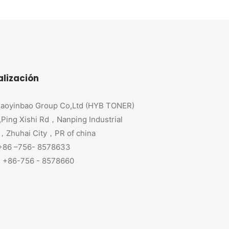
alización
aoyinbao Group Co,Ltd (HYB TONER)
,Ping Xishi Rd，Nanping Industrial
，Zhuhai City，PR of china
 +86 –756- 8578633
+86-756 - 8578660