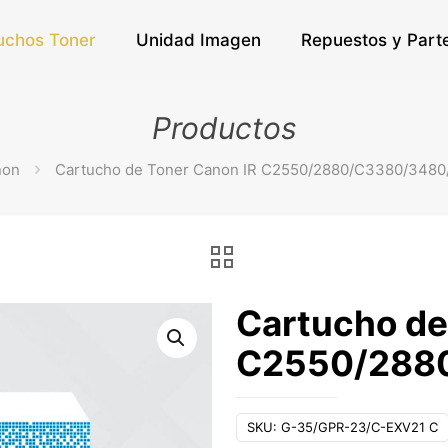
uchos Toner
Unidad Imagen
Repuestos y Part
Productos
non
Cartucho de Toner Canon IR C2550/2880/C3380/348
Cartucho de
C2550/288
SKU:
G-35/GPR-23/C-EXV21 C