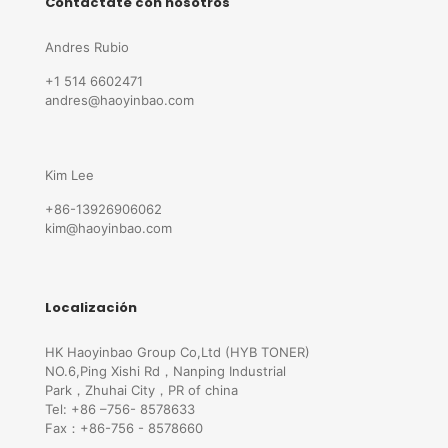
Contáctate con nosotros
Andres Rubio
+1 514 6602471
andres@haoyinbao.com
Kim Lee
+86-13926906062
kim@haoyinbao.com
Localización
HK Haoyinbao Group Co,Ltd (HYB TONER)
NO.6,Ping Xishi Rd，Nanping Industrial
Park，Zhuhai City，PR of china
Tel: +86 –756- 8578633
Fax：+86-756 - 8578660