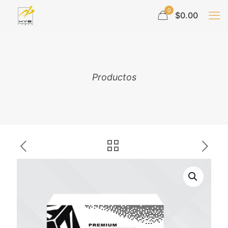
0
$0.00
Productos