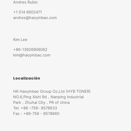
Andres Rubio
+1 514 6602471
andres@haoyinbao.com
Kim Lee
+86-13926906062
kim@haoyinbao.com
Localización
HK Haoyinbao Group Co,Ltd (HYB TONER)
NO.6,Ping Xishi Rd，Nanping Industrial
Park，Zhuhai City，PR of china
Tel: +86 –756- 8578633
Fax：+86-756 - 8578660