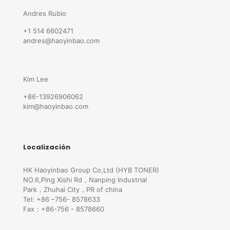
Andres Rubio
+1 514 6602471
andres@haoyinbao.com
Kim Lee
+86-13926906062
kim@haoyinbao.com
Localización
HK Haoyinbao Group Co,Ltd (HYB TONER)
NO.6,Ping Xishi Rd，Nanping Industrial
Park，Zhuhai City，PR of china
Tel: +86 –756- 8578633
Fax：+86-756 - 8578660