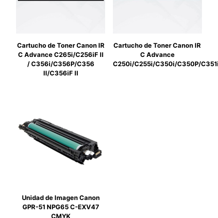
Cartucho de Toner Canon IR
Cartucho de Toner Canon IR
C Advance C265i/C256iF II
C Advance
/ C356i/C356P/C356
C250i/C255i/C350i/C350P/C351
II/C356iF II
Unidad de Imagen Canon
GPR-51 NPG65 C-EXV47
CMYK