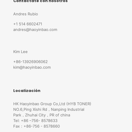
Contáctate con nosotros
Andres Rubio
+1 514 6602471
andres@haoyinbao.com
Kim Lee
+86-13926906062
kim@haoyinbao.com
Localización
HK Haoyinbao Group Co,Ltd (HYB TONER)
NO.6,Ping Xishi Rd，Nanping Industrial
Park，Zhuhai City，PR of china
Tel: +86 –756- 8578633
Fax：+86-756 - 8578660