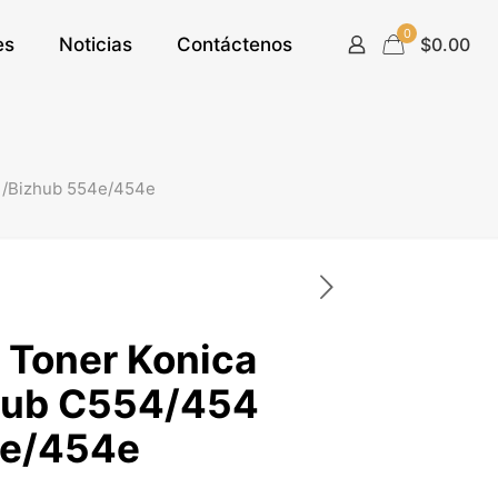
0
es
Noticias
Contáctenos
$0.00
4 /Bizhub 554e/454e
 Toner Konica
zhub C554/454
4e/454e