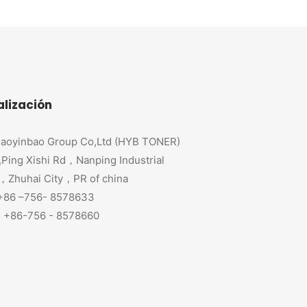
alización
aoyinbao Group Co,Ltd (HYB TONER)
,Ping Xishi Rd，Nanping Industrial
，Zhuhai City，PR of china
 +86 –756- 8578633
+86-756 - 8578660