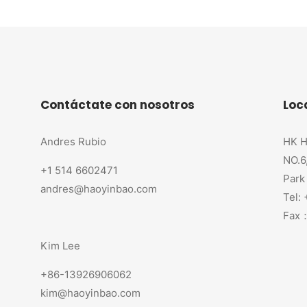
Contáctate con nosotros
Loc
Andres Rubio
HK H
NO.6
+1 514 6602471
Park
andres@haoyinbao.com
Tel:
Fax：
Kim Lee
+86-13926906062
kim@haoyinbao.com