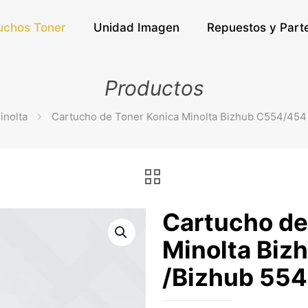
uchos Toner
Unidad Imagen
Repuestos y Part
Productos
inolta
Cartucho de Toner Konica Minolta Bizhub C554/45
Cartucho de
Minolta Bi
/Bizhub 55