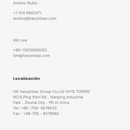
Andres Rubio
+1 514 6602471
andres@haoyinbao.com
Kim Lee
+86-13926906062
kim@haoyinbao.com
Localización
HK Haoyinbao Group Co,Ltd (HYB TONER)
NO.6,Ping Xishi Rd，Nanping Industrial
Park，Zhuhai City，PR of china
Tel: +86 –756- 8578633
Fax：+86-756 - 8578660