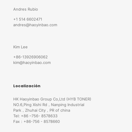
Andres Rubio
+1 514 6602471
andres@haoyinbao.com
Kim Lee
+86-13926906062
kim@haoyinbao.com
Localización
HK Haoyinbao Group Co,Ltd (HYB TONER)
NO.6,Ping Xishi Rd，Nanping Industrial
Park，Zhuhai City，PR of china
Tel: +86 –756- 8578633
Fax：+86-756 - 8578660