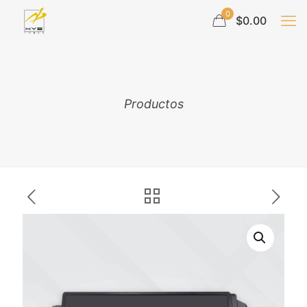
0
$0.00
Productos