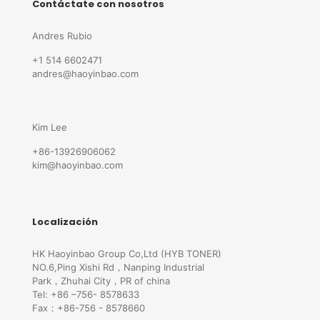
Contáctate con nosotros
Andres Rubio
+1 514 6602471
andres@haoyinbao.com
Kim Lee
+86-13926906062
kim@haoyinbao.com
Localización
HK Haoyinbao Group Co,Ltd (HYB TONER)
NO.6,Ping Xishi Rd，Nanping Industrial
Park，Zhuhai City，PR of china
Tel: +86 –756- 8578633
Fax：+86-756 - 8578660