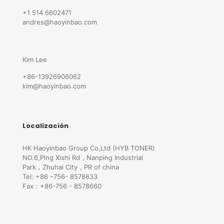
+1 514 6602471
andres@haoyinbao.com
Kim Lee
+86-13926906062
kim@haoyinbao.com
Localización
HK Haoyinbao Group Co,Ltd (HYB TONER)
NO.6,Ping Xishi Rd，Nanping Industrial
Park，Zhuhai City，PR of china
Tel: +86 –756- 8578633
Fax：+86-756 - 8578660