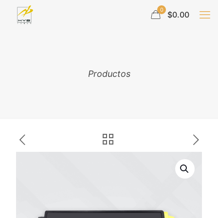
0
$0.00
Productos