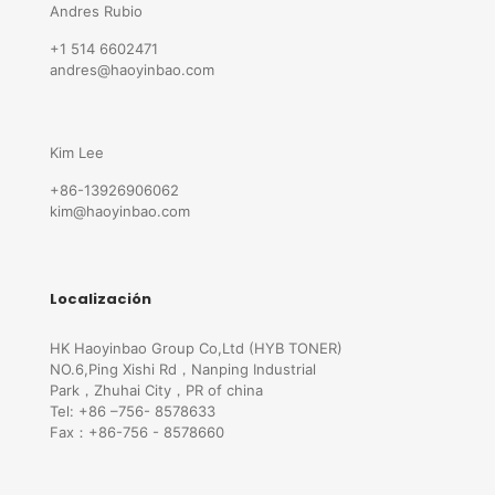
Andres Rubio
+1 514 6602471
andres@haoyinbao.com
Kim Lee
+86-13926906062
kim@haoyinbao.com
Localización
HK Haoyinbao Group Co,Ltd (HYB TONER)
NO.6,Ping Xishi Rd，Nanping Industrial
Park，Zhuhai City，PR of china
Tel: +86 –756- 8578633
Fax：+86-756 - 8578660