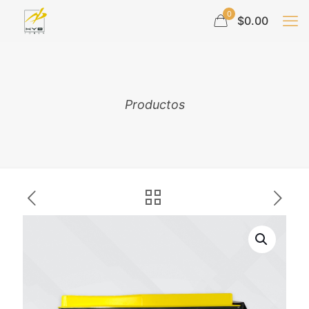
0
$0.00
Productos