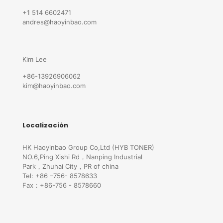
+1 514 6602471
andres@haoyinbao.com
Kim Lee
+86-13926906062
kim@haoyinbao.com
Localización
HK Haoyinbao Group Co,Ltd (HYB TONER)
NO.6,Ping Xishi Rd，Nanping Industrial
Park，Zhuhai City，PR of china
Tel: +86 –756- 8578633
Fax：+86-756 - 8578660