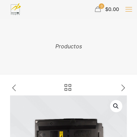
0
$0.00
Productos