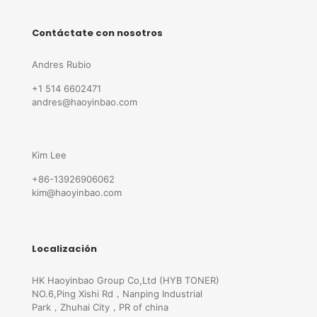
Contáctate con nosotros
Andres Rubio
+1 514 6602471
andres@haoyinbao.com
Kim Lee
+86-13926906062
kim@haoyinbao.com
Localización
HK Haoyinbao Group Co,Ltd (HYB TONER)
NO.6,Ping Xishi Rd，Nanping Industrial
Park，Zhuhai City，PR of china