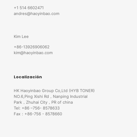
+1 514 6602471
andres@haoyinbao.com
Kim Lee
+86-13926906062
kim@haoyinbao.com
Localización
HK Haoyinbao Group Co,Ltd (HYB TONER)
NO.6,Ping Xishi Rd，Nanping Industrial
Park，Zhuhai City，PR of china
Tel: +86 –756- 8578633
Fax：+86-756 - 8578660