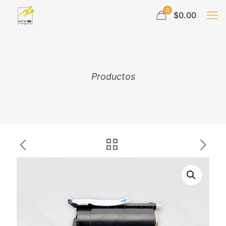
0
$0.00
Productos