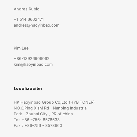
Andres Rubio
+1 514 6602471
andres@haoyinbao.com
Kim Lee
+86-13926906062
kim@haoyinbao.com
Localización
HK Haoyinbao Group Co,Ltd (HYB TONER)
NO.6,Ping Xishi Rd，Nanping Industrial
Park，Zhuhai City，PR of china
Tel: +86 –756- 8578633
Fax：+86-756 - 8578660