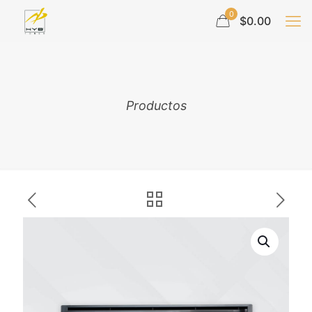
0
$0.00
Productos