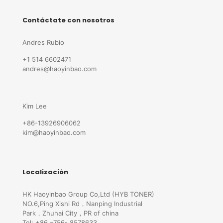
Contáctate con nosotros
Andres Rubio
+1 514 6602471
andres@haoyinbao.com
Kim Lee
+86-13926906062
kim@haoyinbao.com
Localización
HK Haoyinbao Group Co,Ltd (HYB TONER)
NO.6,Ping Xishi Rd，Nanping Industrial
Park，Zhuhai City，PR of china
Tel: +86 –756- 8578633