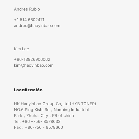
Andres Rubio
+1 514 6602471
andres@haoyinbao.com
Kim Lee
+86-13926906062
kim@haoyinbao.com
Localización
HK Haoyinbao Group Co,Ltd (HYB TONER)
NO.6,Ping Xishi Rd，Nanping Industrial
Park，Zhuhai City，PR of china
Tel: +86 –756- 8578633
Fax：+86-756 - 8578660