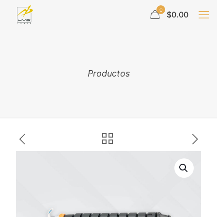
0
$0.00
Productos