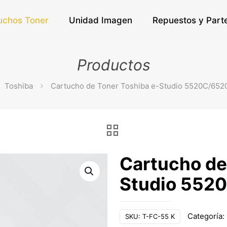
uchos Toner
Unidad Imagen
Repuestos y Part
Productos
Toshiba
Cartucho de Toner Toshiba e-Studio 5520C/65
Cartucho de
Studio 552
Categoría:
SKU:
T-FC-55 K