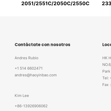
2051/2551C/2050C/2550C
233
Contáctate con nosotros
Loc
Andres Rubio
HK H
NO.6
+1 514 6602471
Park
andres@haoyinbao.com
Tel:
Fax：
Kim Lee
+86-13926906062