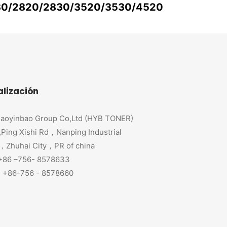
0/2820/2830/3520/3530/4520
alización
aoyinbao Group Co,Ltd (HYB TONER)
,Ping Xishi Rd，Nanping Industrial
，Zhuhai City，PR of china
 +86 –756- 8578633
+86-756 - 8578660