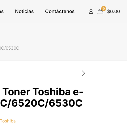
0
es
Noticias
Contáctenos
$0.00
20C/6530C
 Toner Toshiba e-
0C/6520C/6530C
Toshiba