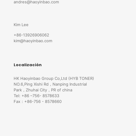
andres@haoyinbao.com
Kim Lee
+86-13926906062
kim@haoyinbao.com
Localización
HK Haoyinbao Group Co,Ltd (HYB TONER)
NO.6,Ping Xishi Rd，Nanping Industrial
Park，Zhuhai City，PR of china
Tel: +86 –756- 8578633
Fax：+86-756 - 8578660