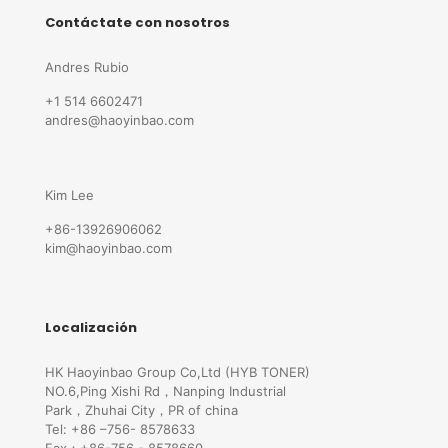
Contáctate con nosotros
Andres Rubio
+1 514 6602471
andres@haoyinbao.com
Kim Lee
+86-13926906062
kim@haoyinbao.com
Localización
HK Haoyinbao Group Co,Ltd (HYB TONER)
NO.6,Ping Xishi Rd，Nanping Industrial
Park，Zhuhai City，PR of china
Tel: +86 –756- 8578633
Fax：+86-756 - 8578660