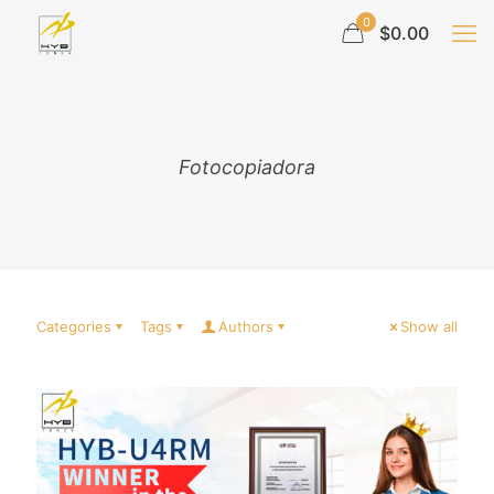
0
$0.00
Fotocopiadora
Categories
Tags
Authors
Show all