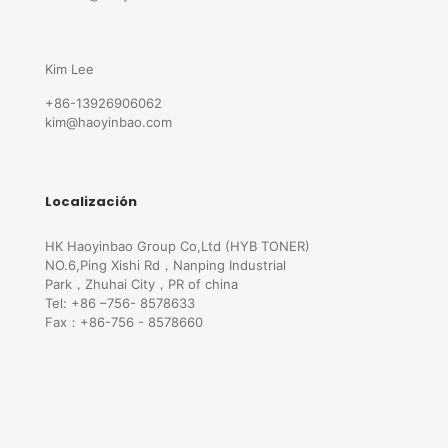
Kim Lee
+86-13926906062
kim@haoyinbao.com
Localización
HK Haoyinbao Group Co,Ltd (HYB TONER)
NO.6,Ping Xishi Rd，Nanping Industrial
Park，Zhuhai City，PR of china
Tel: +86 –756- 8578633
Fax：+86-756 - 8578660